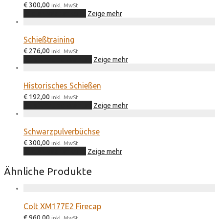
€
300,00
inkl. MwSt
In den Warenkorb
Zeige mehr
Schießtraining
€
276,00
inkl. MwSt
Dieses
Ausführung wählen
Zeige mehr
Produkt
weist
mehrere
Historisches Schießen
Varianten
€
192,00
auf.
inkl. MwSt
Dieses
Ausführung wählen
Die
Zeige mehr
Produkt
Optionen
weist
können
mehrere
auf
Schwarzpulverbüchse
Varianten
der
€
300,00
auf.
inkl. MwSt
Produktseite
In den Warenkorb
Die
Zeige mehr
gewählt
Optionen
werden
können
Ähnliche Produkte
auf
der
Produktseite
gewählt
Colt XM177E2 Firecap
werden
€
960,00
inkl. MwSt