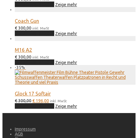
In den Warenkorb
Zeige mehr
Coach Gun
€
300,00
inkl. MwSt
In den Warenkorb
Zeige mehr
M16 A2
€
300,00
inkl. MwSt
In den Warenkorb
Zeige mehr
-
35
%
Glock 17 Softair
Ursprünglicher
Aktueller
€
300,00
€
196,00
inkl. MwSt
Preis
Preis
In den Warenkorb
Zeige mehr
war:
ist:
€ 300,00
€ 196,00.
Impressum
AGB