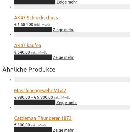
Dieses
Ausführung wählen
Zeige mehr
Produkt
weist
mehrere
AK47 Schreckschuss
Varianten
€
1.584,00
auf.
inkl. MwSt
In den Warenkorb
Die
Zeige mehr
Optionen
können
auf
AK47 kaufen
der
€
540,00
inkl. MwSt
Produktseite
In den Warenkorb
Zeige mehr
gewählt
werden
Ähnliche Produkte
Maschinengewehr MG42
Preisspanne:
€
980,00
–
€
9.800,00
inkl. MwSt
€ 980,00
Dieses
Ausführung wählen
Zeige mehr
bis
Produkt
€ 9.800,00
weist
mehrere
Cattleman Thunderer 1873
Varianten
€
300,00
auf.
inkl. MwSt
In den Warenkorb
Die
Zeige mehr