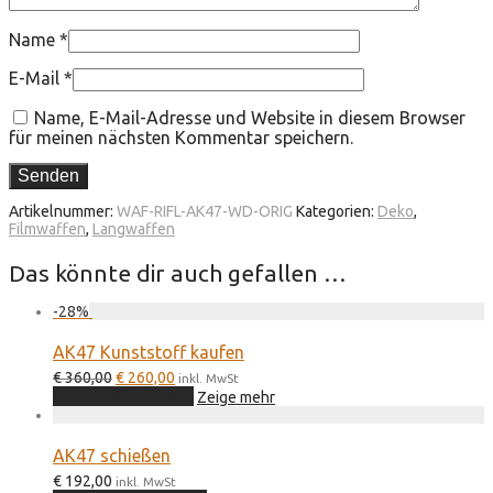
Name
*
E-Mail
*
Name, E-Mail-Adresse und Website in diesem Browser
für meinen nächsten Kommentar speichern.
Artikelnummer:
WAF-RIFL-AK47-WD-ORIG
Kategorien:
Deko
,
Filmwaffen
,
Langwaffen
Das könnte dir auch gefallen …
-
28
%
AK47 Kunststoff kaufen
Ursprünglicher
Aktueller
€
360,00
€
260,00
inkl. MwSt
Preis
Preis
In den Warenkorb
Zeige mehr
war:
ist:
€ 360,00
€ 260,00.
AK47 schießen
€
192,00
inkl. MwSt