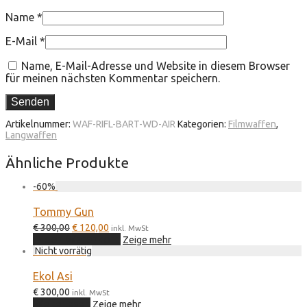
Name
*
E-Mail
*
Name, E-Mail-Adresse und Website in diesem Browser
für meinen nächsten Kommentar speichern.
Artikelnummer:
WAF-RIFL-BART-WD-AIR
Kategorien:
Filmwaffen
,
Langwaffen
Ähnliche Produkte
-
60
%
Tommy Gun
Ursprünglicher
Aktueller
€
300,00
€
120,00
inkl. MwSt
Preis
Preis
In den Warenkorb
Zeige mehr
war:
ist:
€ 300,00
€ 120,00.
Ekol Asi
€
300,00
inkl. MwSt
Weiterlesen
Zeige mehr