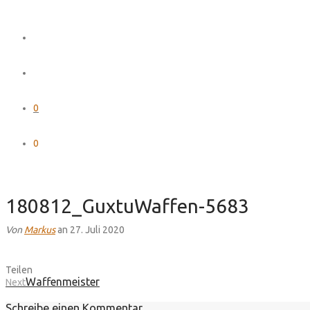
0
0
180812_GuxtuWaffen-5683
Von
Markus
an 27. Juli 2020
Teilen
Waffenmeister
Next
Schreibe einen Kommentar