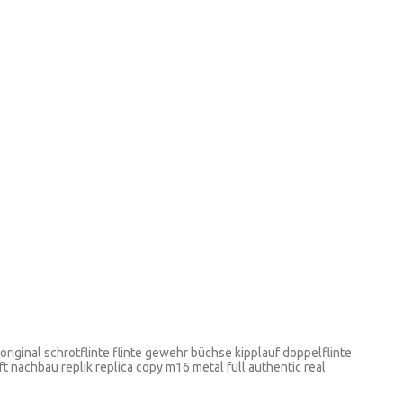
riginal schrotflinte flinte gewehr büchse kipplauf doppelflinte
 nachbau replik replica copy m16 metal full authentic real