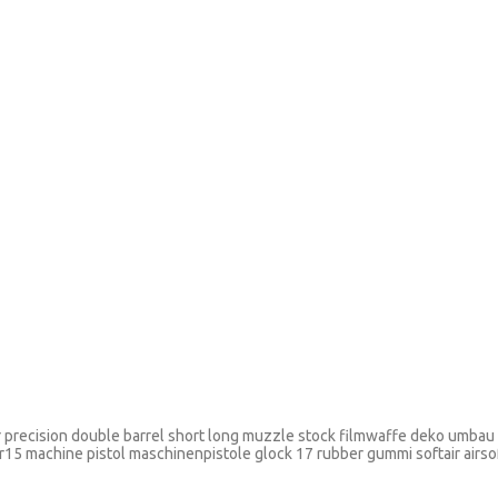
r precision double barrel short long muzzle stock filmwaffe deko umbau o
5 machine pistol maschinenpistole glock 17 rubber gummi softair airsoft