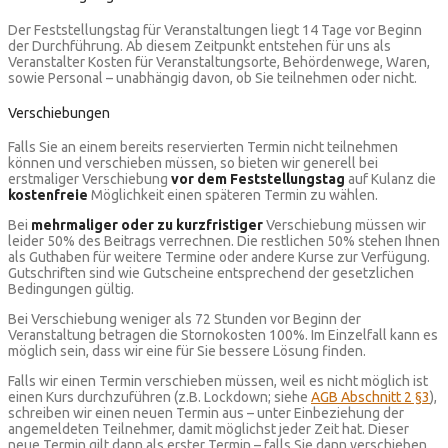
Der Feststellungstag für Veranstaltungen liegt 14 Tage vor Beginn
der Durchführung. Ab diesem Zeitpunkt entstehen für uns als
Veranstalter Kosten für Veranstaltungsorte, Behördenwege, Waren,
sowie Personal – unabhängig davon, ob Sie teilnehmen oder nicht.
Verschiebungen
Falls Sie an einem bereits reservierten Termin nicht teilnehmen
können und verschieben müssen, so bieten wir generell bei
erstmaliger Verschiebung
vor dem Feststellungstag
auf Kulanz die
kostenfreie
Möglichkeit einen späteren Termin zu wählen.
Bei
mehrmaliger oder zu kurzfristiger
Verschiebung müssen wir
leider 50% des Beitrags verrechnen. Die restlichen 50% stehen Ihnen
als Guthaben für weitere Termine oder andere Kurse zur Verfügung.
Gutschriften sind wie Gutscheine entsprechend der gesetzlichen
Bedingungen gültig.
Bei Verschiebung weniger als 72 Stunden vor Beginn der
Veranstaltung betragen die Stornokosten 100%. Im Einzelfall kann es
möglich sein, dass wir eine für Sie bessere Lösung finden.
Falls wir einen Termin verschieben müssen, weil es nicht möglich ist
einen Kurs durchzuführen (z.B. Lockdown; siehe
AGB Abschnitt 2 §3
),
schreiben wir einen neuen Termin aus – unter Einbeziehung der
angemeldeten Teilnehmer, damit möglichst jeder Zeit hat. Dieser
neue Termin gilt dann als erster Termin – falls Sie dann verschieben