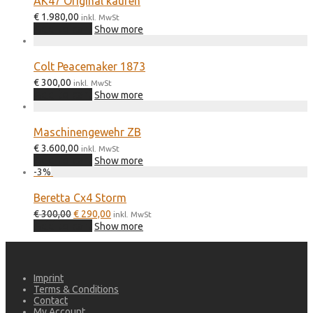
AK47 Original kaufen
€
1.980,00
inkl. MwSt
Add to cart
Show more
Colt Peacemaker 1873
€
300,00
inkl. MwSt
Add to cart
Show more
Maschinengewehr ZB
€
3.600,00
inkl. MwSt
Add to cart
Show more
-
3
%
Beretta Cx4 Storm
Original
Current
€
300,00
€
290,00
inkl. MwSt
price
price
Add to cart
Show more
was:
is:
€ 300,00.
€ 290,00.
Imprint
Terms & Conditions
Contact
My Account