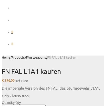
0
0
Home
/
Products
/
Film weapons
/
FN FAL L1A1 kaufen
FN FAL L1A1 kaufen
€
396,00
inkl. MwSt
Die imperiale Version des FN FAL, das Sturmgewehr L1A1.
Only 2 left in stock
Quantity
Qty