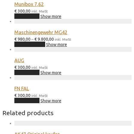
Munibox 7,62
€
300,00
inkl. MwSt
Add to cart
Show more
Maschinengewehr MG42
Price
€
980,00
–
€
9.800,00
inkl. MwSt
This
range:
Select options
Show more
product
€ 980,00
has
through
multiple
€ 9.800,00
AUG
variants.
€
300,00
The
inkl. MwSt
Add to cart
options
Show more
may
be
chosen
FN FAL
on
€
300,00
inkl. MwSt
the
Add to cart
Show more
product
page
Related products