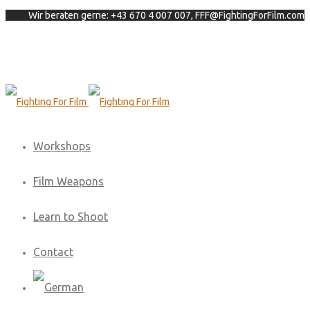
Wir beraten gerne: +43 670 4 007 007, FFF@FightingForFilm.com
Workshops
Film Weapons
Learn to Shoot
Contact