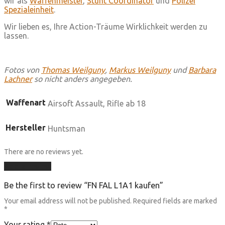
wir als
Waffenmeister
,
Stunt Coordinator
und
Polizei
Spezialeinheit
.
Wir lieben es, Ihre Action-Träume Wirklichkeit werden zu
lassen.
Fotos von
Thomas Weilguny
,
Markus Weilguny
und
Barbara
Lachner
so nicht anders angegeben.
Waffenart
Airsoft Assault, Rifle ab 18
Hersteller
Huntsman
There are no reviews yet.
Add a review
Be the first to review “FN FAL L1A1 kaufen”
Your email address will not be published.
Required fields are marked
*
Your rating
*