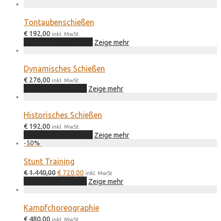
Produkt
Optionen
werden
weist
können
mehrere
auf
Tontaubenschießen
Varianten
der
€
192,00
auf.
inkl. MwSt
Produktseite
Dieses
Ausführung wählen
Die
Zeige mehr
gewählt
Produkt
Optionen
werden
weist
können
mehrere
auf
Dynamisches Schießen
Varianten
der
€
276,00
auf.
inkl. MwSt
Produktseite
In den Warenkorb
Die
Zeige mehr
gewählt
Optionen
werden
können
auf
Historisches Schießen
der
€
192,00
inkl. MwSt
Produktseite
Dieses
Ausführung wählen
Zeige mehr
gewählt
Produkt
-
50
%
werden
weist
mehrere
Stunt Training
Varianten
Ursprünglicher
Aktueller
€
1.440,00
€
720,00
auf.
inkl. MwSt
Preis
Preis
In den Warenkorb
Die
Zeige mehr
war:
ist:
Optionen
€ 1.440,00
€ 720,00.
können
auf
Kampfchoreographie
der
€
480,00
inkl. MwSt
Produktseite