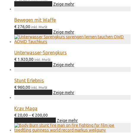
In den Warenkorb
Zeige mehr
gewählt
werden
Bewegen mit Waffe
€
276,00
inkl. MwSt
In den Warenkorb
Zeige mehr
Unterwasser-Sprengkurs
€
1.920,00
inkl. MwSt
In den Warenkorb
Zeige mehr
Stunt Erlebnis
€
960,00
inkl. MwSt
In den Warenkorb
Zeige mehr
Krav Maga
Preisspanne:
€
20,00
–
€
200,00
€ 20,00
Dieses
Ausführung wählen
Zeige mehr
bis
Produkt
€ 200,00
weist