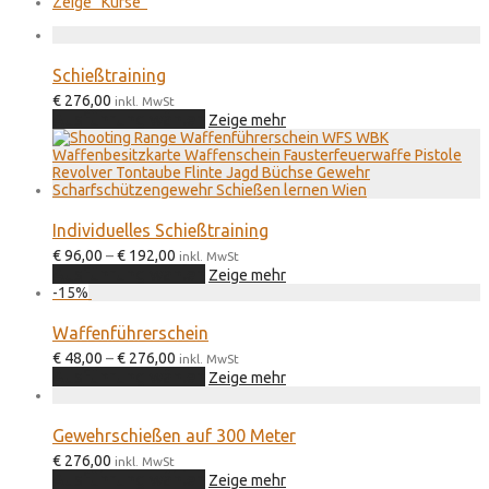
Zeige
“Kurse”
Schießtraining
€
276,00
inkl. MwSt
Dieses
Ausführung wählen
Zeige mehr
Produkt
weist
mehrere
Varianten
auf.
Die
Individuelles Schießtraining
Optionen
Preisspanne:
€
96,00
–
€
192,00
können
inkl. MwSt
€ 96,00
Dieses
Ausführung wählen
auf
Zeige mehr
bis
Produkt
der
-
15
%
€ 192,00
weist
Produktseite
mehrere
gewählt
Waffenführerschein
Varianten
werden
Preisspanne:
€
48,00
–
€
276,00
auf.
inkl. MwSt
€ 48,00
Dieses
Ausführung wählen
Die
Zeige mehr
bis
Produkt
Optionen
€ 276,00
weist
können
mehrere
auf
Gewehrschießen auf 300 Meter
Varianten
der
€
276,00
auf.
inkl. MwSt
Produktseite
Dieses
Ausführung wählen
Die
Zeige mehr
gewählt