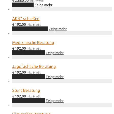
€
2.880,00
inkl. MwSt
Weiterlesen
Zeige mehr
AK47 schießen
€
192,00
inkl. MwSt
Dieses
Ausführung wählen
Zeige mehr
Produkt
weist
mehrere
Medizinische Beratung
Varianten
€
192,00
auf.
inkl. MwSt
In den Warenkorb
Die
Zeige mehr
Optionen
können
auf
Jagdfachliche Beratung
der
€
192,00
inkl. MwSt
Produktseite
In den Warenkorb
Zeige mehr
gewählt
werden
Stunt Beratung
€
192,00
inkl. MwSt
In den Warenkorb
Zeige mehr