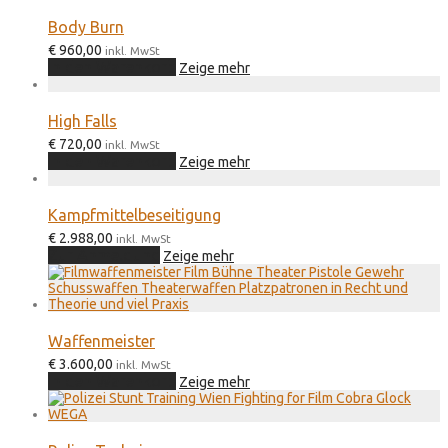
mehrere
Varianten
Body Burn
auf.
€
960,00
Die
inkl. MwSt
In den Warenkorb
Optionen
Zeige mehr
können
auf
der
High Falls
Produktseite
€
720,00
inkl. MwSt
gewählt
In den Warenkorb
Zeige mehr
werden
Kampfmittelbeseitigung
€
2.988,00
inkl. MwSt
Zur Anmeldung
Zeige mehr
Waffenmeister
€
3.600,00
inkl. MwSt
In den Warenkorb
Zeige mehr