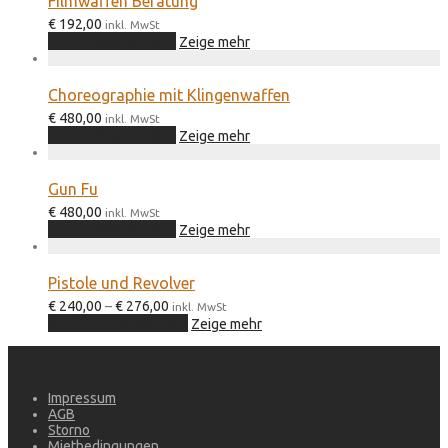
Filmwaffen Beratung
€
192,00
inkl. MwSt
In den Warenkorb
Zeige mehr
Choreographie mit Klingenwaffen
€
480,00
inkl. MwSt
In den Warenkorb
Zeige mehr
Gun Fu
€
480,00
inkl. MwSt
In den Warenkorb
Zeige mehr
Pistole und Revolver
Preisspanne:
€
240,00
–
€
276,00
inkl. MwSt
€ 240,00
Dieses
Ausführung wählen
Zeige mehr
bis
Produkt
€ 276,00
weist
mehrere
Varianten
Impressum
auf.
AGB
Die
Storno
Optionen
Mietbedingungen