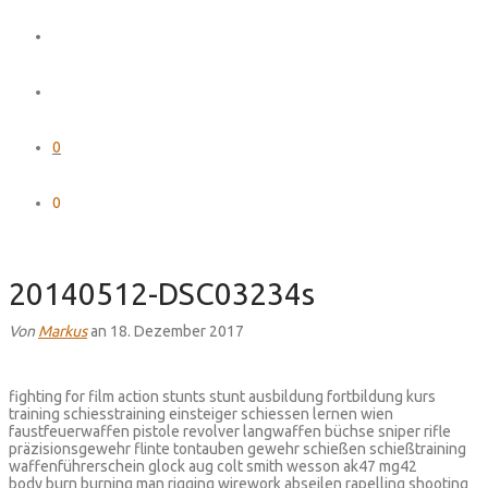
0
0
20140512-DSC03234s
Von
Markus
an 18. Dezember 2017
fighting for film action stunts stunt ausbildung fortbildung kurs
training schiesstraining einsteiger schiessen lernen wien
faustfeuerwaffen pistole revolver langwaffen büchse sniper rifle
präzisionsgewehr flinte tontauben gewehr schießen schießtraining
waffenführerschein glock aug colt smith wesson ak47 mg42
body burn burning man rigging wirework abseilen rapelling shooting