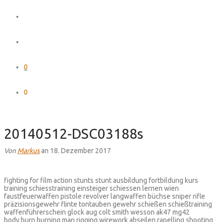
0
0
20140512-DSC03188s
Von
Markus
an 18. Dezember 2017
fighting for film action stunts stunt ausbildung fortbildung kurs
training schiesstraining einsteiger schiessen lernen wien
faustfeuerwaffen pistole revolver langwaffen büchse sniper rifle
präzisionsgewehr flinte tontauben gewehr schießen schießtraining
waffenführerschein glock aug colt smith wesson ak47 mg42
body burn burning man rigging wirework abseilen rapelling shooting