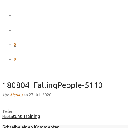
0
0
180804_FallingPeople-5110
Von
Markus
an 27. Juli 2020
Teilen
Stunt Training
Next
Schreibe einen Kommentar