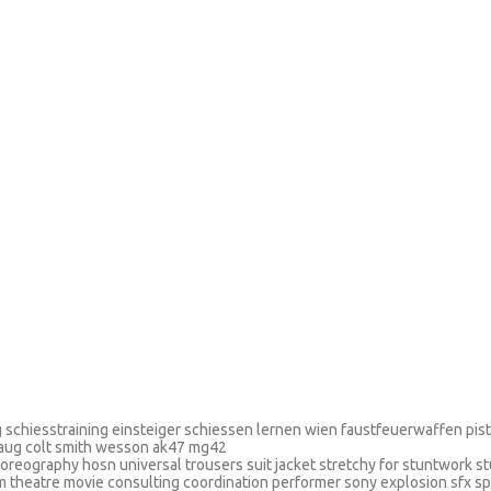
ing schiesstraining einsteiger schiessen lernen wien faustfeuerwaffen pi
 aug colt smith wesson ak47 mg42
oreography hosn universal trousers suit jacket stretchy for stuntwork s
lm theatre movie consulting coordination performer sony explosion sfx s