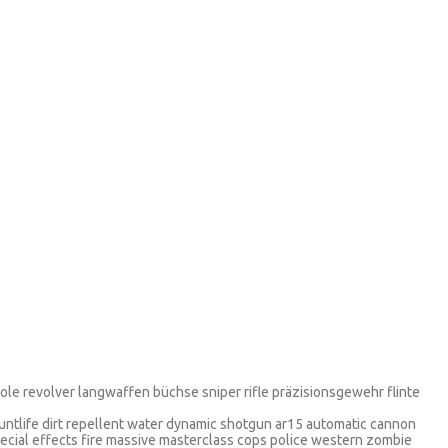
stole revolver langwaffen büchse sniper rifle präzisionsgewehr flinte
tuntlife dirt repellent water dynamic shotgun ar15 automatic cannon
pecial effects fire massive masterclass cops police western zombie