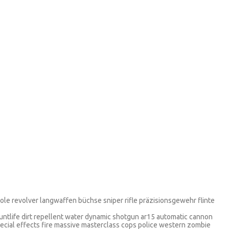
stole revolver langwaffen büchse sniper rifle präzisionsgewehr flinte
tuntlife dirt repellent water dynamic shotgun ar15 automatic cannon
pecial effects fire massive masterclass cops police western zombie