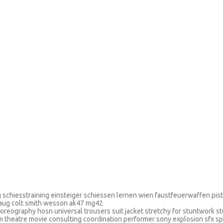
ing schiesstraining einsteiger schiessen lernen wien faustfeuerwaffen pi
 aug colt smith wesson ak47 mg42
oreography hosn universal trousers suit jacket stretchy for stuntwork s
lm theatre movie consulting coordination performer sony explosion sfx s