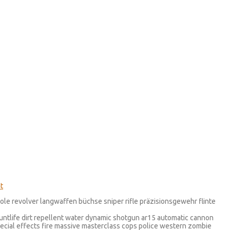
stole revolver langwaffen büchse sniper rifle präzisionsgewehr flinte
tuntlife dirt repellent water dynamic shotgun ar15 automatic cannon
pecial effects fire massive masterclass cops police western zombie