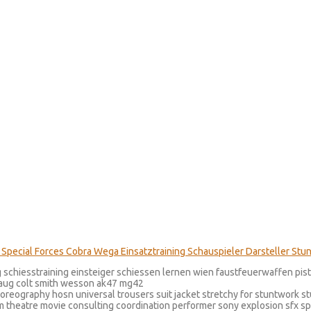
ing schiesstraining einsteiger schiessen lernen wien faustfeuerwaffen pi
 aug colt smith wesson ak47 mg42
oreography hosn universal trousers suit jacket stretchy for stuntwork s
lm theatre movie consulting coordination performer sony explosion sfx s