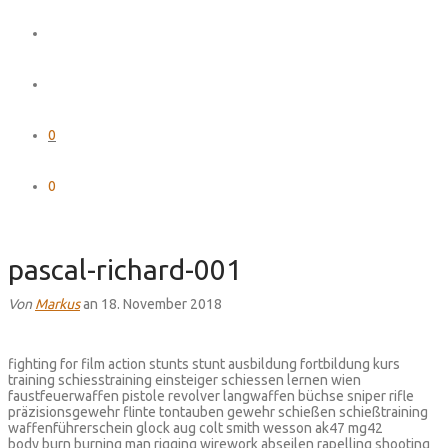
0
0
pascal-richard-001
Von
Markus
an 18. November 2018
fighting for film action stunts stunt ausbildung fortbildung kurs
training schiesstraining einsteiger schiessen lernen wien
faustfeuerwaffen pistole revolver langwaffen büchse sniper rifle
präzisionsgewehr flinte tontauben gewehr schießen schießtraining
waffenführerschein glock aug colt smith wesson ak47 mg42
body burn burning man rigging wirework abseilen rapelling shooting