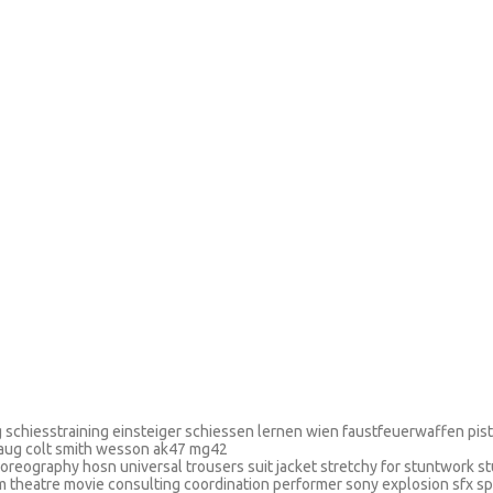
ing schiesstraining einsteiger schiessen lernen wien faustfeuerwaffen pi
 aug colt smith wesson ak47 mg42
oreography hosn universal trousers suit jacket stretchy for stuntwork s
lm theatre movie consulting coordination performer sony explosion sfx s