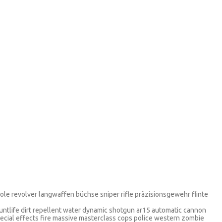
stole revolver langwaffen büchse sniper rifle präzisionsgewehr flinte
tuntlife dirt repellent water dynamic shotgun ar15 automatic cannon
pecial effects fire massive masterclass cops police western zombie