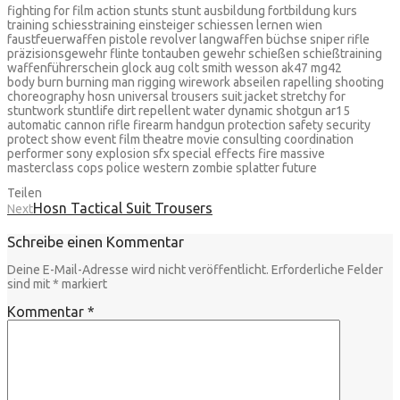
fighting for film action stunts stunt ausbildung fortbildung kurs
training schiesstraining einsteiger schiessen lernen wien
faustfeuerwaffen pistole revolver langwaffen büchse sniper rifle
präzisionsgewehr flinte tontauben gewehr schießen schießtraining
waffenführerschein glock aug colt smith wesson ak47 mg42
body burn burning man rigging wirework abseilen rapelling shooting
choreography hosn universal trousers suit jacket stretchy for
stuntwork stuntlife dirt repellent water dynamic shotgun ar15
automatic cannon rifle firearm handgun protection safety security
protect show event film theatre movie consulting coordination
performer sony explosion sfx special effects fire massive
masterclass cops police western zombie splatter future
Teilen
Hosn Tactical Suit Trousers
Next
Schreibe einen Kommentar
Deine E-Mail-Adresse wird nicht veröffentlicht.
Erforderliche Felder
sind mit
*
markiert
Kommentar
*